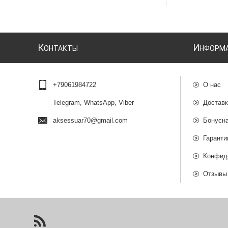
К
И
ОНТАКТЫ
НФОРМ
+79061984722
О нас
Telegram, WhatsApp, Viber
Доставк
aksessuar70@gmail.com
Бонусн
Гаранти
Конфид
Отзывы