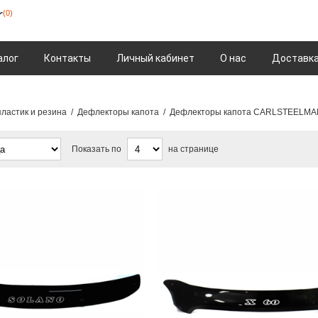
(0)
алог
Контакты
Личный кабинет
О нас
Доставка
ластик и резина
/
Дефлекторы капота
/
Дефлекторы капота СARLSTEELMA
Показать по
на странице