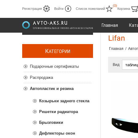
(0)
Регистрация
Войти
Список пожеланий
Корзина
Главная
Кат
Lifan
Главная
/
Автоп
К
АТЕГОРИИ
Вид
Подарочные сертификаты
Распродажа
Автопластик и резина
Козырьки заднего стекла
Решетки радиатора
Брызговики
Дефлекторы окон