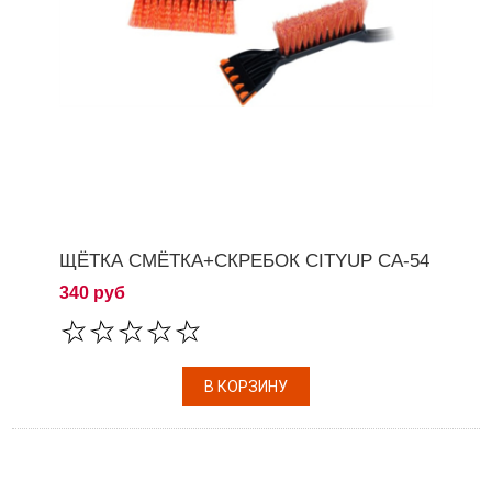
ЩЁТКА СМЁТКА+СКРЕБОК CITYUP СА-54
340 руб