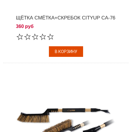
ЩЁТКА СМЁТКА+СКРЕБОК CITYUP СА-76
360 руб