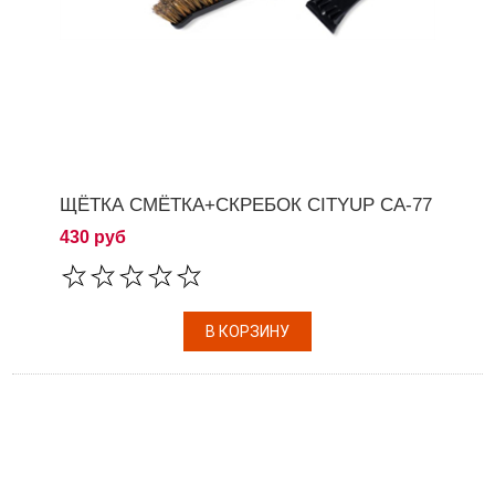
ЩЁТКА СМЁТКА+СКРЕБОК CITYUP СА-77
430 руб