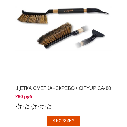
ЩЁТКА СМЁТКА+СКРЕБОК CITYUP СА-80
290 руб