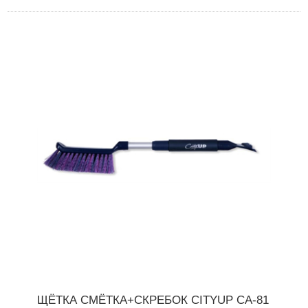
ЩЁТКА СМЁТКА+СКРЕБОК CITYUP СА-81