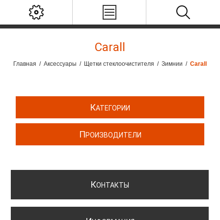
Carall
Главная
/
Аксессуары
/
Щетки стеклоочистителя
/
Зимнии
/
Carall
К
АТЕГОРИИ
П
РОИЗВОДИТЕЛИ
К
ОНТАКТЫ