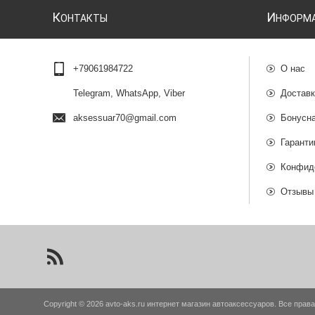
К
И
ОНТАКТЫ
НФОРМ
+79061984722
О нас
Telegram, WhatsApp, Viber
Доставк
aksessuar70@gmail.com
Бонусн
Гаранти
Конфид
Отзывы
Copyright © 2026 avto-aks.ru интернет магазин автоаксессуаров. Все пра