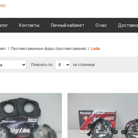
(0)
алог
Контакты
Личный кабинет
О нас
Доставка
свет
/
Противотуманные фары (противотуманки)
/
Lada
Показать по
на странице