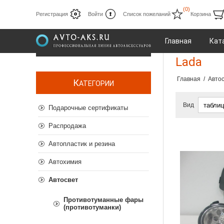
(0)
Регистрация
Войти
Список пожеланий
Корзина
Главная
Кат
Lada
Главная
/
Авто
К
АТЕГОРИИ
Вид
Подарочные сертификаты
Распродажа
Автопластик и резина
Автохимия
Автосвет
Противотуманные фары
(противотуманки)