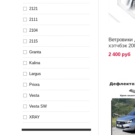
2121
2111
2104
Ветровики 
2115
хэтчбэк 20
Granta
2 400 руб
Kalina
Largus
Priora
Vesta
Vesta SW
XRAY