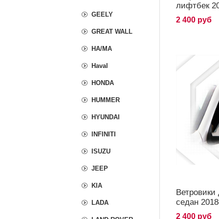
лифтбек 2
GEELY
2 400 руб
GREAT WALL
HA/MA
Haval
HONDA
HUMMER
HYUNDAI
INFINITI
ISUZU
JEEP
KIA
Ветровики 
седан 2018
LADA
2 400 руб