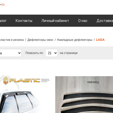
(0)
алог
Контакты
Личный кабинет
О нас
Доставка
ластик и резина
/
Дефлекторы окон
/
Накладные дефлекторы
/
LADA
Показать по
на странице