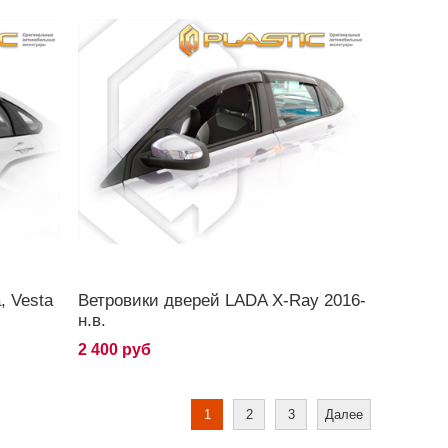
, Vesta
Ветровики дверей LADA X-Ray 2016-
н.в.
2 400 руб
1
2
3
Далее