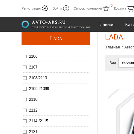
(0)
Регистрация
Войти
Список пожеланий
Корзина
Главная
Кат
LADA
L
ADA
Главная
/
Автоп
2106
Вид
2107
2108/2113
2109 21099
2110
2112
2114 /2115
2131