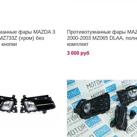
манные фары MAZDA 3
Противотуманные фары MAZ
MZ733Z (хром) без
2000-2003 MZ065 DLAA, пол
 кнопки
комплект
3 000 руб