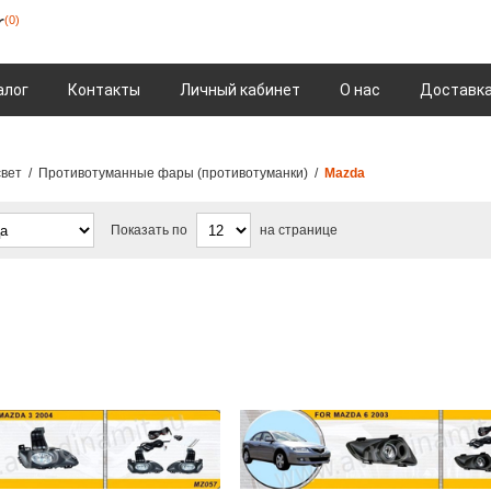
(0)
алог
Контакты
Личный кабинет
О нас
Доставка
свет
/
Противотуманные фары (противотуманки)
/
Mazda
Показать по
на странице