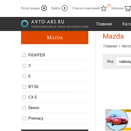
(0)
Регистрация
Войти
Список пожеланий
Корзина
Главная
Кат
Mazda
M
AZDA
Главная
/
Авто
FIGHTER
Вид
3
6
BT-50
CX-5
Demio
Premacy