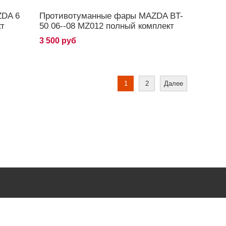
ZDA 6
Противотуманные фары MAZDA BT-
кт
50 06--08 MZ012 полный комплект
3 500 руб
1
2
Далее