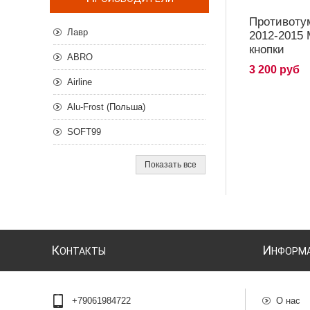
Противоту
Лавр
2012-2015 
кнопки
ABRO
3 200 руб
Airline
Alu-Frost (Польша)
SOFT99
Показать все
К
И
ОНТАКТЫ
НФОРМ
+79061984722
О нас