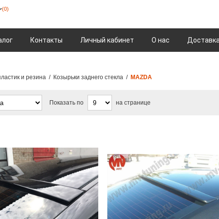
(0)
алог
Контакты
Личный кабинет
О нас
Доставка
ластик и резина
/
Козырьки заднего стекла
/
MAZDA
Показать по
на странице