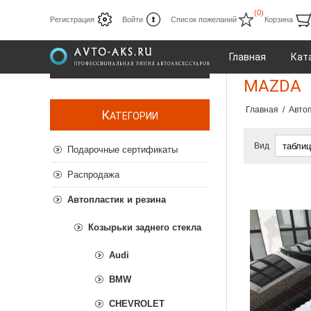
(0)
Регистрация
Войти
Список пожеланий
Корзина
Главная
Кат
MAZDA
Главная
/
Автоп
К
АТЕГОРИИ
Вид
Подарочные сертификаты
Распродажа
Автопластик и резина
Козырьки заднего стекла
Audi
BMW
CHEVROLET