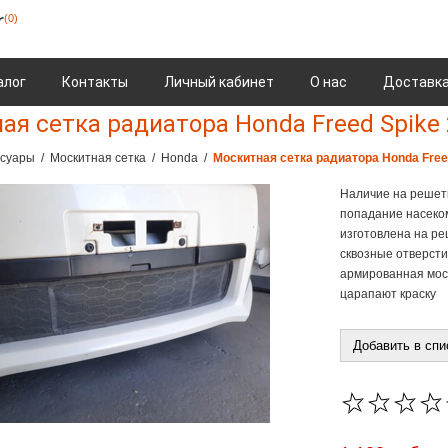
(0)
алог
Контакты
Личный кабинет
О нас
Доставка
ая сетка радиатора Honda Freed Spike 
ссуары
/
Москитная сетка
/
Honda
/
Москитная сетка радиатора Honda Free
Наличие на решет
попадание насеком
изготовлена на ре
сквозные отверсти
армированная моск
царапают краску