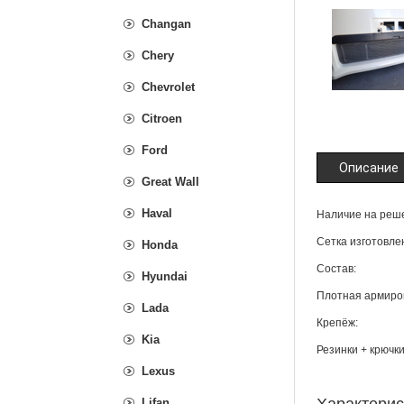
Changan
Chery
Chevrolet
Citroen
Ford
Описание
Great Wall
Haval
Наличие на реше
Сетка изготовле
Honda
Состав:
Hyundai
Плотная армиро
Lada
Крепёж:
Kia
Резинки + крючки
Lexus
Lifan