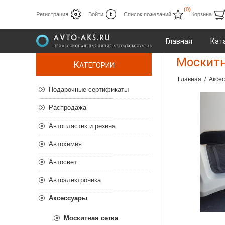
(0)
Регистрация
Войти
Список пожеланий
Корзина
Главная
Кат
Москитн
К
АТЕГОРИИ
Главная
/
Аксе
Подарочные сертификаты
Распродажа
Автопластик и резина
Автохимия
Автосвет
Автоэлектроника
Аксессуары
Москитная сетка