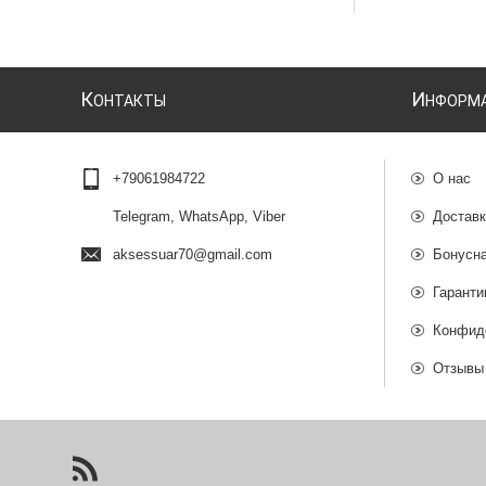
К
И
ОНТАКТЫ
НФОРМ
+79061984722
О нас
Telegram, WhatsApp, Viber
Доставк
aksessuar70@gmail.com
Бонусн
Гаранти
Конфид
Отзывы