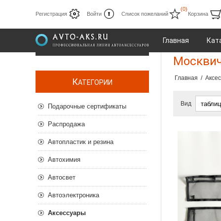
(0)
Регистрация
Войти
Список пожеланий
Корзина
Главная
Кат
Москви
Главная
/
Аксе
К
АТЕГОРИИ
Вид
Подарочные сертификаты
Распродажа
Автопластик и резина
Автохимия
Автосвет
Автоэлектроника
Аксессуары