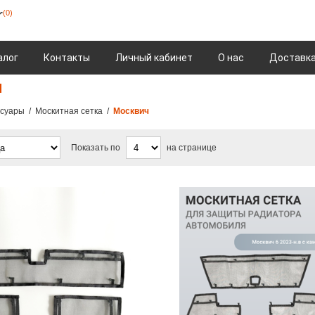
(0)
алог
Контакты
Личный кабинет
О нас
Доставка
ч
ссуары
/
Москитная сетка
/
Москвич
Показать по
на странице