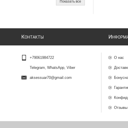
Показать все
К
И
ОНТАКТЫ
НФОРМ
+79061984722
О нас
Telegram, WhatsApp, Viber
Доставк
aksessuar70@gmail.com
Бонусн
Гаранти
Конфид
Отзывы