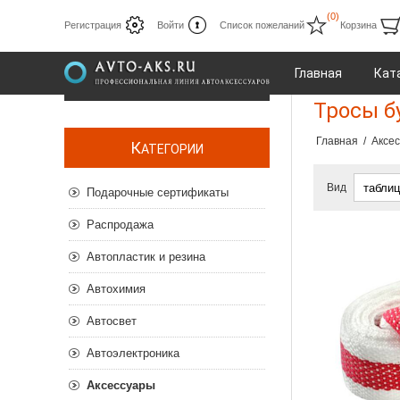
(0)
Регистрация
Войти
Список пожеланий
Корзина
Главная
Кат
Тросы б
Главная
/
Аксе
К
АТЕГОРИИ
Вид
Подарочные сертификаты
Распродажа
Автопластик и резина
Автохимия
Автосвет
Автоэлектроника
Аксессуары