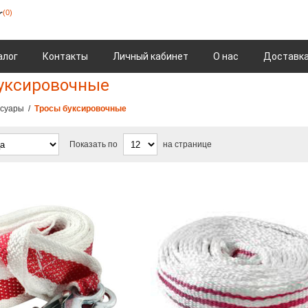
(0)
алог
Контакты
Личный кабинет
О нас
Доставка
уксировочные
ссуары
/
Тросы буксировочные
Показать по
на странице