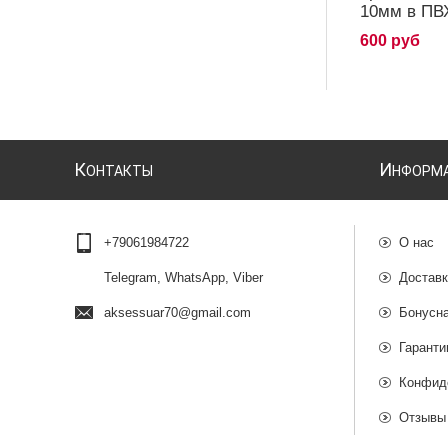
10мм в ПВХ
600 руб
К
И
ОНТАКТЫ
НФОРМ
+79061984722
О нас
Telegram, WhatsApp, Viber
Доставк
aksessuar70@gmail.com
Бонусн
Гаранти
Конфид
Отзывы