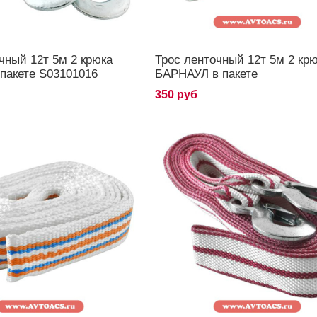
чный 12т 5м 2 крюка
Трос ленточный 12т 5м 2 кр
пакете S03101016
БАРНАУЛ в пакете
350 руб