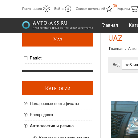
(0)
Регистрация
Войти
Список пожеланий
Корзина
Главная
Кат
UAZ
У
АЗ
Главная
/
Автоп
Patriot
Вид
К
АТЕГОРИИ
Подарочные сертификаты
Распродажа
Автопластик и резина