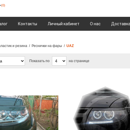
(0)
алог
Контакты
Личный кабинет
О нас
Доставка
ластик и резина
/
Реснички на фары
/
UAZ
Показать по
на странице