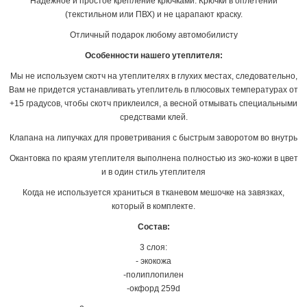
Надежное и простое крепление крючками. Крючки в оплетении
(текстильном или ПВХ) и не царапают краску.
Отличный подарок любому автомобилисту
Особенности нашего утеплителя:
Мы не используем скотч на утеплителях в глухих местах, следовательно,
Вам не придется устанавливать утеплитель в плюсовых температурах от
+15 градусов, чтобы скотч приклеился, а весной отмывать специальными
средствами клей.
Клапана на липучках для проветривания с быстрым заворотом во внутрь
Окантовка по краям утеплителя выполнена полностью из эко-кожи в цвет
и в один стиль утеплителя
Когда не используется храниться в тканевом мешочке на завязках,
который в комплекте.
Состав:
3 слоя:
- экокожа
-полиплопилен
-окфорд 259d