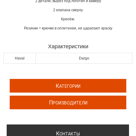
2 детали, вырез под логотип и камеру
2 клапана сверху
Крепёж:
Резинки + крючки в оплетении, не царапают краску
Характеристики
Haval
Dargo
К
АТЕГОРИИ
П
РОИЗВОДИТЕЛИ
К
ОНТАКТЫ