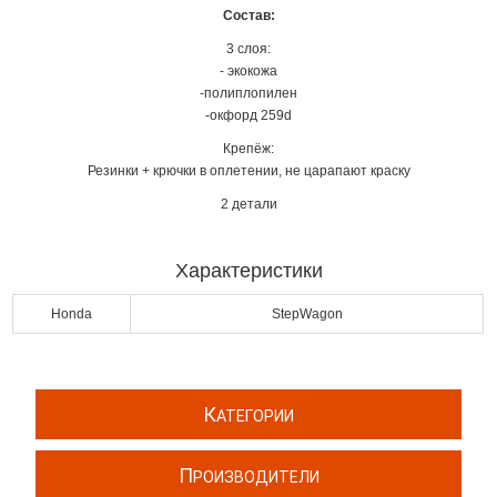
Состав:
3 слоя:
- экокожа
-полиплопилен
-окфорд 259d
Крепёж:
Резинки + крючки в оплетении, не царапают краску
2 детали
Характеристики
Honda
StepWagon
К
АТЕГОРИИ
П
РОИЗВОДИТЕЛИ