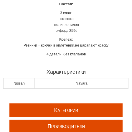
Состав:
3 слоя:
- экокожа
-полиплопилен
-окфорд 259d
Крепёж:
Резинки + крючки в оплетении,не царапают краску
4 детали .без клапанов
Характеристики
Nissan
Navara
К
АТЕГОРИИ
П
РОИЗВОДИТЕЛИ