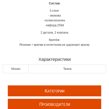
Состав:
3 слоя:
- экокожа
-полиплопилен
-окфорд 259d
2 детали, 2 клапана
Крепёж:
Резинки + крючки в оплетении,не царапают краску
Характеристики
Nissan
Teana
К
АТЕГОРИИ
П
РОИЗВОДИТЕЛИ