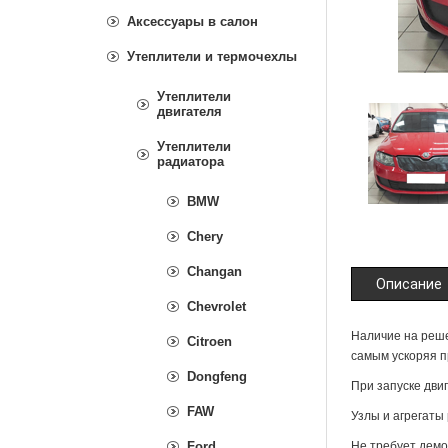
Аксессуары в салон
Утеплители и термочехлы
Утеплители
двигателя
Утеплители
радиатора
BMW
Chery
Changan
Описание
Chevrolet
Наличие на реше
Citroen
самым ускоряя п
Dongfeng
При запуске дви
FAW
Узлы и агрегаты
Ford
Не требует демо