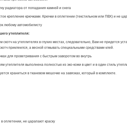
у радиатора от попадания камней и снега
тое крепление крючками. Крючки в оплетении (текстильном или ПВХ) и не цар
ок любому автомобилисту
шего утеплителя:
м скотч на утеплителях в глухих местах, следовательно, Вам не придется ус
 скотч приклеился, а весной отмывать специальными средствами клей.
чках для проветривания с быстрым заворотом во внутрь
аям утеплителя выполнена полностью из эко-кожи в цвет и в один стиль утеп
уется храниться в тканевом мешочке на завязках, который в комплекте.
 в оплетении, не царапают краску