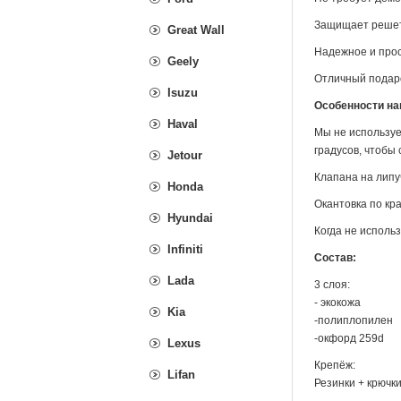
Защищает решетк
Great Wall
Надежное и прос
Geely
Отличный подар
Isuzu
Особенности на
Haval
Мы не используе
градусов, чтобы
Jetour
Клапана на липу
Honda
Окантовка по кр
Hyundai
Когда не использ
Infiniti
Состав:
Lada
3 слоя:
- экокожа
Kia
-полиплопилен
-окфорд 259d
Lexus
Крепёж:
Lifan
Резинки + крючки