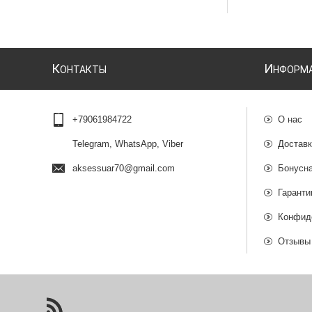
К
И
ОНТАКТЫ
НФОРМ
+79061984722
О нас
Telegram, WhatsApp, Viber
Доставк
aksessuar70@gmail.com
Бонусн
Гаранти
Конфид
Отзывы