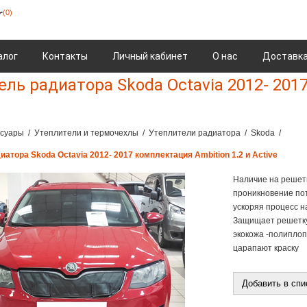
(0)
алог
Контакты
Личный кабинет
О нас
Доставка
ль радиатора Skoda Octavia 2012- 2017
ссуары
/
Утеплители и термочехлы
/
Утеплители радиатора
/
Skoda
/
атора Skoda Octavia 2012- 2017 комплектация Ambition 1.2 и Active
Наличие на решет
проникновение пот
ускоряя процесс н
Защищает решетку 
экокожа -полиплоп
царапают краску