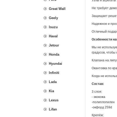
Узлы и агрегаты
Не требует демо
Great Wall
Защищает решетк
Geely
Надежное и прос
Isuzu
Отличный подар
Haval
Особенности на
Jetour
Мы не используе
градусов, чтобы
Honda
Клапана на липу
Hyundai
Окантовка по кр
Infiniti
Когда не использ
Lada
Состав:
Kia
3 слоя:
- экокожа
Lexus
-полиплопилен
-окфорд 259d
Lifan
Крепёж: