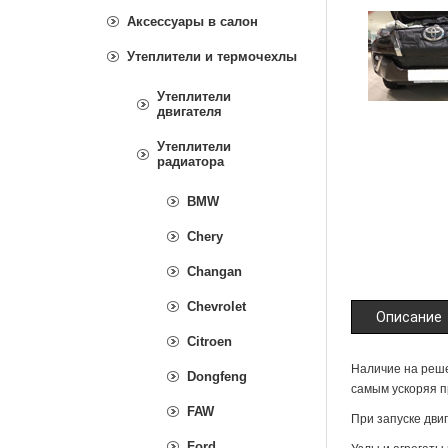
Аксессуары в салон
Утеплители и термочехлы
Утеплители
двигателя
Утеплители
радиатора
BMW
Chery
Changan
Chevrolet
Описание
Citroen
Наличие на реше
Dongfeng
самым ускоряя п
FAW
При запуске дви
Ford