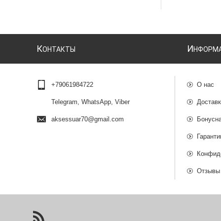
К
И
ОНТАКТЫ
НФОРМ
+79061984722
О нас
Telegram, WhatsApp, Viber
Доставк
aksessuar70@gmail.com
Бонусн
Гаранти
Конфид
Отзывы