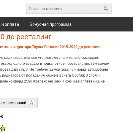
 и оплата
Бонусная программа
20 до ресталинг
литель радиатора Toyota Fortuner 2015-2020 до ресталинг
ке радиатора зимнего утеплителя значительно сокращает
ока холодного воздуха в подкапотное пространство, тем самым
агрева двигателя Не требует демонтажа при мойке автомобиля
радиатора от попадания камней и снега Состав: 3 слоя: -
илен -окфорд 259d Крепёж: Резинки + крючки в оплетении, не
25