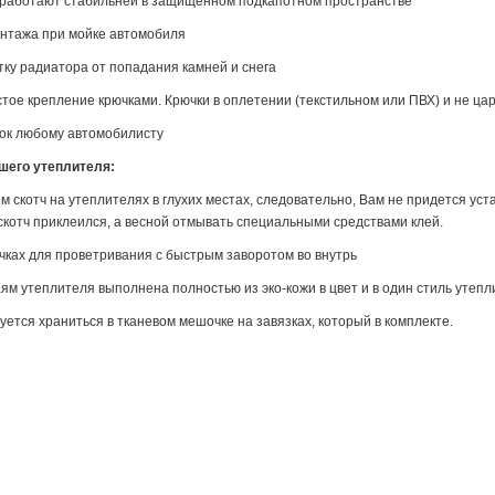
 работают стабильней в защищенном подкапотном пространстве
нтажа при мойке автомобиля
у радиатора от попадания камней и снега
тое крепление крючками. Крючки в оплетении (текстильном или ПВХ) и не цар
ок любому автомобилисту
шего утеплителя:
м скотч на утеплителях в глухих местах, следовательно, Вам не придется ус
 скотч приклеился, а весной отмывать специальными средствами клей.
чках для проветривания с быстрым заворотом во внутрь
аям утеплителя выполнена полностью из эко-кожи в цвет и в один стиль утеп
уется храниться в тканевом мешочке на завязках, который в комплекте.