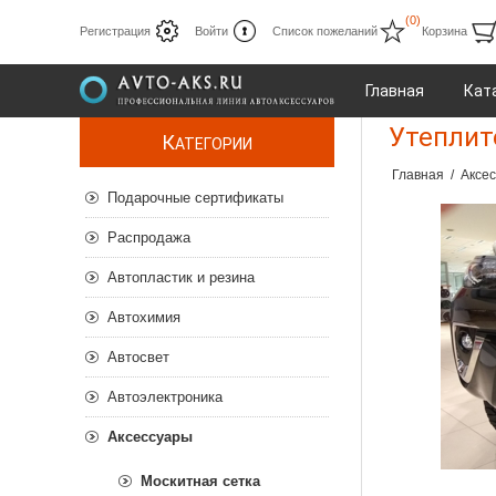
(0)
Регистрация
Войти
Список пожеланий
Корзина
Главная
Кат
Утеплит
К
АТЕГОРИИ
Главная
/
Аксе
Подарочные сертификаты
Распродажа
Автопластик и резина
Автохимия
Автосвет
Автоэлектроника
Аксессуары
Москитная сетка