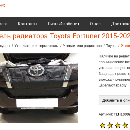
(0)
алог
Контакты
Личный кабинет
О нас
Доставка
ель радиатора Toyota Fortuner 2015-20
ссуары
/
Утеплители и термочехлы
/
Утеплители радиатора
/
Toyota
/
Утеп
Наличие на решет
проникновение пот
ускоряя процесс н
Защищает решетку 
экокожа -полиплоп
царапают краску
Артикул:
TEH1000