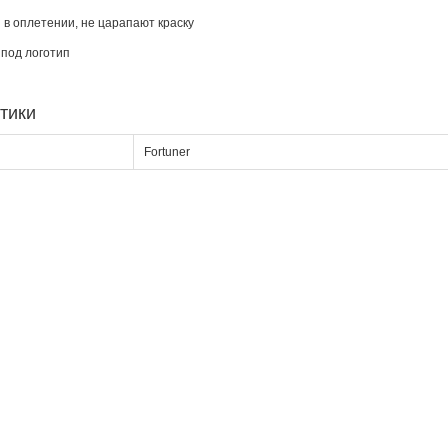
 в оплетении, не царапают краску
 под логотип
тики
Fortuner