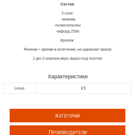
Состав:
3 слоя:
- экокожа
-полиплопилен
-окфорд 259d
Крепёж:
Резинки + крючки в оплетении, не царапают краску
2 дет.2 клапана верх, вырез под логотип
Характеристики
Lexus
ES
К
АТЕГОРИИ
П
РОИЗВОДИТЕЛИ